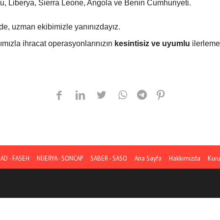
u, Liberya, Sierra Leone, Angola ve Benin Cumhuriyeti.
erde, uzman ekibimizle yanınızdayız.
şımızla ihracat operasyonlarınızın
kesintisiz ve uyumlu
ilerleme
HAD - FASEH
NİJERYA - SONCAP
SABER - SASO
Ana Sayfa
Hakkımızda
Kur