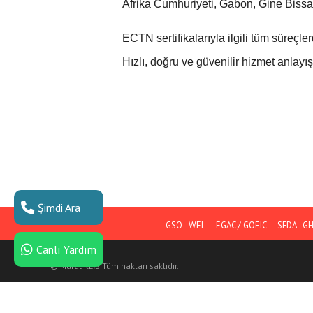
Afrika Cumhuriyeti, Gabon, Gine Bissa
ECTN sertifikalarıyla ilgili tüm süreçl
Hızlı, doğru ve güvenilir hizmet anlayı
Şimdi Ara
GSO - WEL
EGAC / GOEIC
SFDA - G
Canlı Yardım
© Murat REİS Tüm hakları saklıdır.