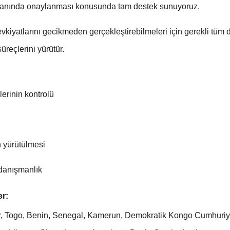
amanında onaylanması konusunda tam destek sunuyoruz.
evkiyatlarını gecikmeden gerçekleştirebilmeleri için gerekli tüm
süreçlerini yürütür.
lerinin kontrolü
 yürütülmesi
danışmanlık
er:
jer, Togo, Benin, Senegal, Kamerun, Demokratik Kongo Cumhuriye