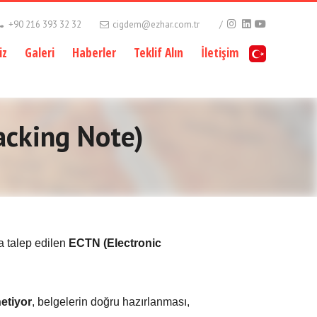
+90 216 393 32 32
cigdem@ezhar.com.tr
iz
Galeri
Haberler
Teklif Alın
İletişim
racking Note)
la talep edilen
ECTN (Electronic
etiyor
, belgelerin doğru hazırlanması,